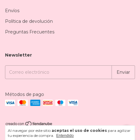
Envíos
Política de devolución
Preguntas Frecuentes
Newsletter
Métodos de pago
Al navegar por este sitio
aceptas el uso de cookies
para agilizar
Copyright Zeger Beauty - 2026. Todos los derechos reservados.
tu experiencia de compra.
Entendido