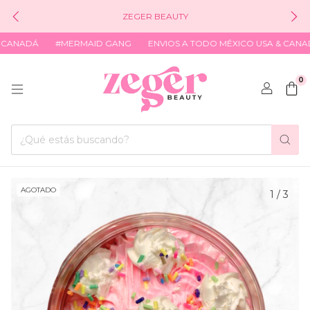
ZEGER BEAUTY
CANADÁ
#MERMAID GANG
ENVIOS A TODO MÉXICO USA & CANAD
0
AGOTADO
1
/
3